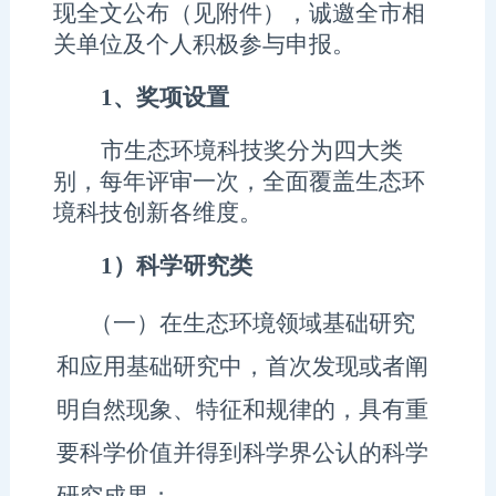
现全文公布
（
见附件
）
，诚邀全市相
关单位及个人积极参与申报。
1、
奖项设置
市生态环境科技奖分为
四
大类
别
，
每年评审一次，全面覆盖生态环
境科技创新各维度
。
1）
科学研究类
（一）
在
生态
环境
领域
基础研究
和应用基础研究中，
首次
发现或者阐
明自然现象
、
特征和规律的，具有重
要科学价值并得到科学界公认的科学
研究成果；