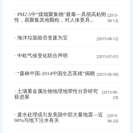
· PM2.5中“煤烟聚集物”最毒—具很高粘附
[2015-
性，易聚集其他颗粒，对人体更具...
08-12]
· 海洋垃圾能否变废为宝
[2015-08-12]
· 中欧气候变化联合声明
[2015-07-01]
· “森林中国-2014中国生态英雄”揭晓
[2015-06-30]
· 土壤重金属生物地理地带性分异研究
[2015-06-
获进展
23]
· 废水处理或引发美国中部大量地震—近
[2015-
90%与地下注水有关
06-23]