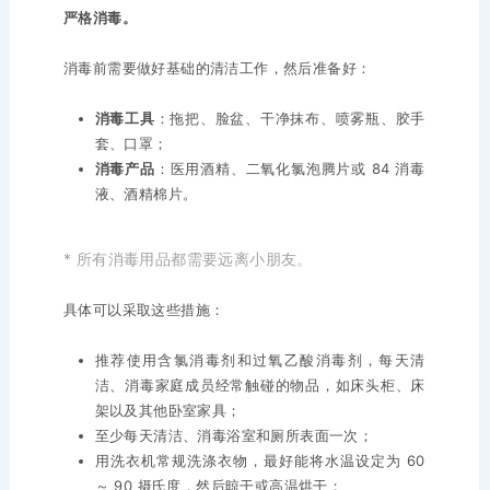
严格消毒。
消毒前需要做好基础的清洁工作，然后准备好：
消毒工具
：拖把、脸盆、干净抹布、喷雾瓶、胶手
套、口罩；
消毒产品
：医用酒精、二氧化氯泡腾片或 84 消毒
液、酒精棉片。
* 所有消毒用品都需要远离小朋友。
具体可以采取这些措施：
推荐使用含氯消毒剂和过氧乙酸消毒剂，每天清
洁、消毒家庭成员经常触碰的物品，如床头柜、床
架以及其他卧室家具；
至少每天清洁、消毒浴室和厕所表面一次；
用洗衣机常规洗涤衣物，最好能将水温设定为 60
～ 90 摄氏度，然后晾干或高温烘干；