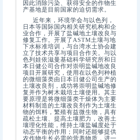
因此消除污染、获得安全的作物生
产基地是目前国家的迫切需求。
近年来，环境学会与以色列，
日本等国际国内相关研究机构和企
业合作，开展了盐碱地土壤改良与
修复工作。
开展了
ASTM
土壤与地
下水标准培训，与台湾水土协会建
立了技术共享与项目合作关
。与以
色列
娃依滋曼基础科学研究所和日
本日健公司合作对
崇明盐碱地改良
项目开展研究，使用在以色列种植
的
微细
藻类由
日本日健公司
生产的
土壤改良剂，成功将崇明盐碱地修
复并作为树木栽培土壤使用。其主
要原理是将
微细
藻类干燥体为主要
材料制造的土壤改良剂作为土壤生
物的饵料，繁殖有益微生物，具有
疏松土壤、提高土壤肥力，改善土
壤理化性能，维持土壤盐碱度处于
动态平衡的作用；同时还能够提供
农作物生长必需的营养物质，进一