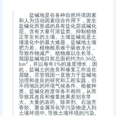
盐碱地是在各种自然环境因素
和人为活动因素综合作用下，发生
盐碱化而形成的具有盐化层或碱化
层、含有大量可溶盐类、抑制植物
正常生长的土壤。土壤盐碱化是土
壤退化中的最大难题，盐碱地土壤
肥力差、植物根系难于吸收水分，
导致作物减产、植物难以生长等。
我国盐碱地目前总面积约为
0.36
亿
2
hm
，并以每年
1%
的速度增长，因
此，盐碱土的改良和修复工作迫在
眉睫。尽管我国一直致力于盐碱地
治理和改良的研究和工程实践，但
不同地区的环境气候条件、植被种
类、盐碱化程度等各不相同，从而
导致其改良和修复效果差别非常
大。大量的农药、除草剂、石油芳
香烃、重金属等化学污染物进入到
土壤环境中
,
导致土壤环境的污染
,