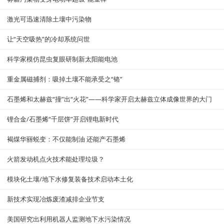
激光可迅速清除土壤中污染物
让“天空吸热”的冷却系统问世
科学家模仿昆虫复眼研制新太阳能电池
重金属磁捕剂：吸掉土壤不能承受之“铬”
石墨烯和太赫兹“撞”出“火花”——科学家开启太赫兹立体成像世界的大门
锂合金/石墨烯“千层饼”开启锂电新时代
褐煤华丽蜕变：不仅能制油 还能产石墨烯
火箭发动机点火技术能处理垃圾？
模块化土壤/地下水修复装备技术启动本土化
新技术实现冶炼废渣减排企业节支
美国研究出利用机器人监测地下水污染情况