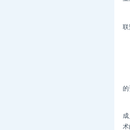
联
的
成
术